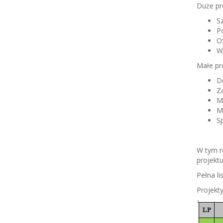
Duże pr
S
Po
O
W
Małe pro
D
Za
Mo
M
Sp
W tym r
projekt
Pełna l
Projekt