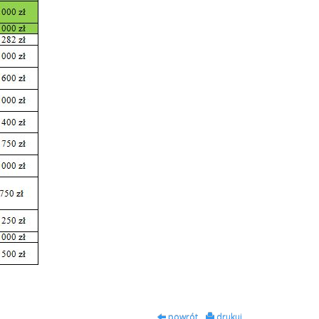
powrót
drukuj