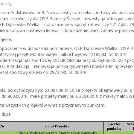
ojekty:
zkoła Podstawowa nr 9. Nowoczesny kompleks sportowy dla uczniów 
jazd ratowniczy dla OSP Brzeziny Śląskie – inwestycja w bezpieczeń
SP Dąbrówka Wielka – doposażenie w sprzęt ratowniczy 2717 pkt, 79
ieloosobowa huśtawka linowa – doposażenie placu zabaw w parku w 
jekty:
oposażenie w urządzenia pomiarowe, OSP Dąbrówka Wielka i OSP Brze
trzymaj piłkę!!! Montaż siatek i piłkochwytów 12185pkt, 50 000 zł
dernizacja hali sportowej MOSiR Olimpia przy ul. Ziętka 60 5222 pkt,
OSiR Andaluzja – renowacja boiska głównego i boiska treningowego 3
rzęt sportowy dla MSP 2 2873 pkt, 50 000 zł
oku do dyspozycji było 2.000.000 zł. Duże projekty obejmowały pulę
u do 800.000 zł, małe projekty miały pulę 250.000 zł z maksymalną w
ista wszystkich projektów wraz z przyznanymi punktami.
y duże