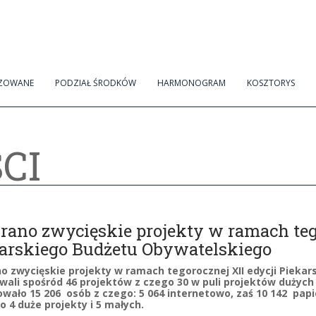
IZOWANE
PODZIAŁ ŚRODKÓW
HARMONOGRAM
KOSZTORYS
CI
ano zwycięskie projekty w ramach tego
arskiego Budżetu Obywatelskiego
o zwycięskie projekty w ramach tegorocznej XII edycji Pieka
ali spośród 46 projektów z czego 30 w puli projektów dużych 
wało 15 206 osób z czego: 5 064 internetowo, zaś 10 142 papi
 4 duże projekty i 5 małych.