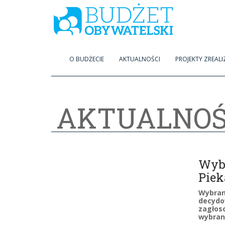
O BUDŻECIE
AKTUALNOŚCI
PROJEKTY ZREAL
AKTUALNOŚ
Wybr
Piek
Wybran
decydow
zagłoso
wybrano