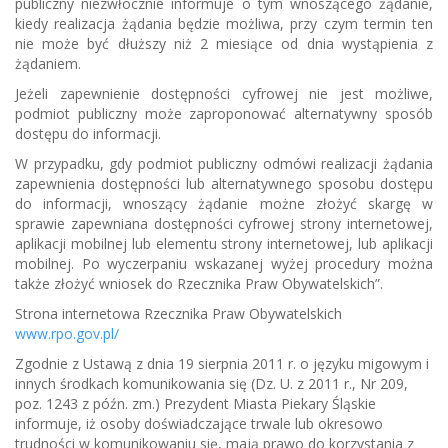
publiczny niezwłocznie informuje o tym wnoszącego żądanie,
kiedy realizacja żądania będzie możliwa, przy czym termin ten
nie może być dłuższy niż 2 miesiące od dnia wystąpienia z
żądaniem.
Jeżeli zapewnienie dostępności cyfrowej nie jest możliwe,
podmiot publiczny może zaproponować alternatywny sposób
dostępu do informacji.
W przypadku, gdy podmiot publiczny odmówi realizacji żądania
zapewnienia dostępności lub alternatywnego sposobu dostępu
do informacji, wnoszący żądanie możne złożyć skargę w
sprawie zapewniana dostępności cyfrowej strony internetowej,
aplikacji mobilnej lub elementu strony internetowej, lub aplikacji
mobilnej. Po wyczerpaniu wskazanej wyżej procedury można
także złożyć wniosek do Rzecznika Praw Obywatelskich”.
Strona internetowa Rzecznika Praw Obywatelskich
www.rpo.gov.pl/
Zgodnie z Ustawą z dnia 19 sierpnia 2011 r. o języku migowym i
innych środkach komunikowania się (Dz. U. z 2011 r., Nr 209,
poz. 1243 z późn. zm.) Prezydent Miasta Piekary Śląskie
informuje, iż osoby doświadczające trwale lub okresowo
trudności w komunikowaniu się, mają prawo do korzystania z