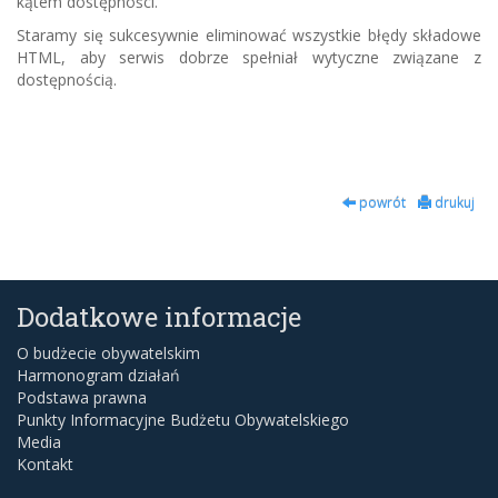
kątem dostępności.
Staramy się sukcesywnie eliminować wszystkie błędy składowe
HTML, aby serwis dobrze spełniał wytyczne związane z
dostępnością.
powrót
drukuj
Dodatkowe informacje
O budżecie obywatelskim
Harmonogram działań
Podstawa prawna
Punkty Informacyjne Budżetu Obywatelskiego
Media
Kontakt