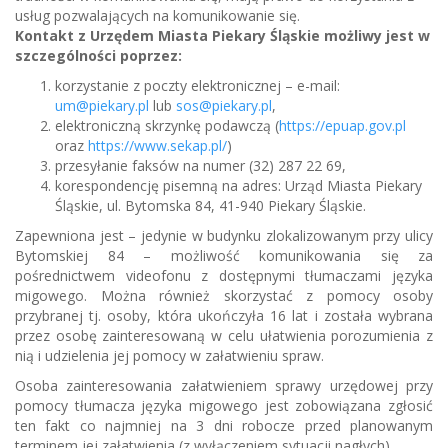
usług pozwalających na komunikowanie się.
Kontakt z Urzędem Miasta Piekary Śląskie możliwy jest w
szczególności poprzez:
korzystanie z poczty elektronicznej – e-mail:
um@piekary.pl
lub
sos@piekary.pl
,
elektroniczną skrzynkę podawczą (
https://epuap.gov.pl
oraz
https://www.sekap.pl/
)
przesyłanie faksów na numer (32) 287 22 69,
korespondencję pisemną na adres: Urząd Miasta Piekary
Śląskie, ul. Bytomska 84, 41-940 Piekary Śląskie.
Zapewniona jest – jedynie w budynku zlokalizowanym przy ulicy
Bytomskiej 84 – możliwość komunikowania się za
pośrednictwem videofonu z dostępnymi tłumaczami języka
migowego. Można również skorzystać z pomocy osoby
przybranej tj. osoby, która ukończyła 16 lat i została wybrana
przez osobę zainteresowaną w celu ułatwienia porozumienia z
nią i udzielenia jej pomocy w załatwieniu spraw.
Osoba zainteresowania załatwieniem sprawy urzędowej przy
pomocy tłumacza języka migowego jest zobowiązana zgłosić
ten fakt co najmniej na 3 dni robocze przed planowanym
terminem jej załatwienia (z wyłączeniem sytuacji nagłych).