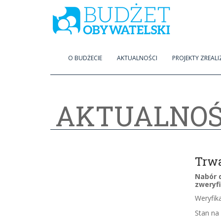
O BUDŻECIE
AKTUALNOŚCI
PROJEKTY ZREAL
AKTUALNOŚ
Trwa
Nabór d
zweryf
Weryfika
Stan na