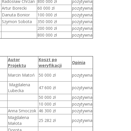
Radosław Chrzan
800 000 zł
pozytywna
Artur Borecki
60 000 zł
pozytywna
Danuta Bonior
100 000 zł
pozytywna
Szymon Sobota
350 000 zł
pozytywna
200 000 zł
pozytywna
800 000 zł
pozytywna
Autor
Koszt po
Opinia
Projektu
weryfikacji
Marcin Matoń
50 000 zł
pozytywna
Magdalena
47 600 zł
pozytywna
Lubecka
50 000 zł
pozytywna
10 000 zł
pozytywna
Anna Smoczok
46 300 zł
pozytywna
Magdalena
25 282 zł
pozytywna
Małota
Dorota