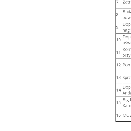
7.
Zatr
Bada
8.
powy
Dopo
9.
nagł
Dopo
10.
oświ
Komf
11.
przy
12
Pom
13.
Sprz
Dopo
14.
Anda
Big 
15.
Kam
16.
MOSi