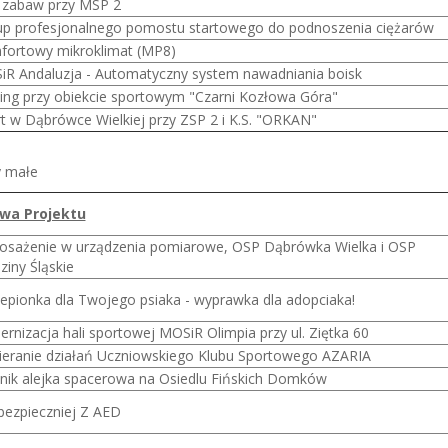
 zabaw przy MSP 2
p profesjonalnego pomostu startowego do podnoszenia ciężarów
ortowy mikroklimat (MP8)
R Andaluzja - Automatyczny system nawadniania boisk
ing przy obiekcie sportowym "Czarni Kozłowa Góra"
t w Dąbrówce Wielkiej przy ZSP 2 i K.S. "ORKAN"
y małe
wa Projektu
sażenie w urządzenia pomiarowe, OSP Dąbrówka Wielka i OSP
ziny Śląskie
epionka dla Twojego psiaka - wyprawka dla adopciaka!
rnizacja hali sportowej MOSiR Olimpia przy ul. Ziętka 60
eranie działań Uczniowskiego Klubu Sportowego AZARIA
nik alejka spacerowa na Osiedlu Fińskich Domków
 bezpieczniej Z AED