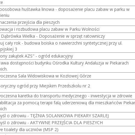
ze
oosobowa huśtawka linowa - doposażenie placu zabaw w parku w
ieniu
aczenia przejścia dla pieszych
wacja i rozbudowa placu zabaw w Parku Wolności
Dąbrówka Wielka - Doposażenie w sprzęt ratowniczy
uj cały rok - budowa boiska o nawierzchni syntetycznej przy ul.
pijskiej 3
lony zakątek AZS" - ogród edukacyjny
awa dostępności budynku Ośrodka Kultury Andaluzja w Piekarach
kich.
oczesna Sala Widowiskowa w Kozłowej Górze
oryczny ogród przy Miejskim Przedszkolu nr 2
czesna karetka do transportu medycznego - inwestycja w zdrowie
bilitacja za pomocą terapii falą uderzeniową dla mieszkańców Pieka
kich
yśl o zdrowiu - TĘŻNIA SOLANKOWA PIEKARY SZARLEJ
yśl o zdrowiu - AKTYWNE PRZEJŚCIA DLA PIESZYCH
 toalety dla uczniów (MSP 2)