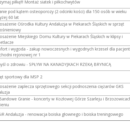
zymaj piłkę!!! Montaż siatek i piłkochwytów
nie pod kątem osteoporozy (2 odcinki kości) dla 150 osób w wieku
żej 60 lat
sażenie Ośrodka Kultury Andaluzja w Piekarach Śląskich w sprzęt
ośnieniowy
sażenie Miejskiego Domu Kultury w Piekarach Śląskich w klipsy i
etlacze
ort i wygoda - zakup nowoczesnych i wygodnych krzeseł dla pacjen
chodni rejonowej nr 1
yśl o zdrowiu - SPŁYW NA KANADYJKACH RZEKĄ BRYNICĄ
ęt sportowy dla MSP 2
sażenie zaplecza sprzętowego sekcji podnoszenia ciężarów GKS
luzja
Bandowe Granie - koncerty w Kozłowej Górze Szarleju i Brzozowicac
ieniu
R Andaluzja - renowacja boiska głownego i boiska treningowego