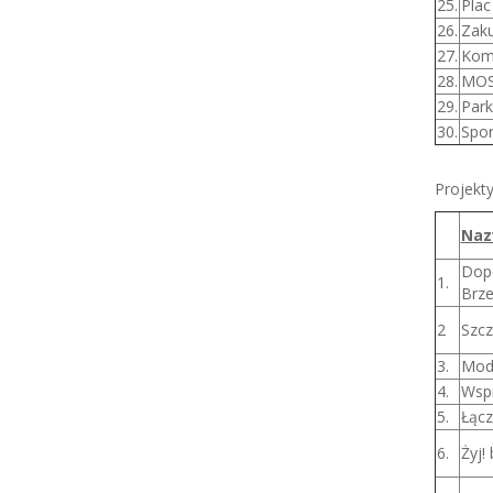
25.
Plac
26.
Zaku
27.
Komf
28.
MOSi
29.
Park
30.
Spor
Projekt
Naz
Dopo
1.
Brze
2
Szcz
3.
Mode
4.
Wspi
5.
Łącz
6.
Żyj!