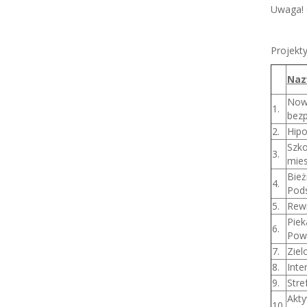
Uwaga! 
Projekty
Naz
Nowy
1.
bez
2.
Hipo
Szko
3.
mie
Bież
4.
Pod
5.
Rewi
Piek
6.
Pows
7.
Zie
8.
Inte
9.
Stre
Akty
10.