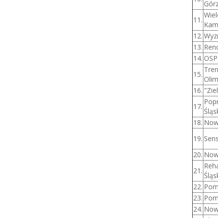
Gór
Wiel
11.
Kam
12.
Wyzn
13.
Reno
14.
OSP 
Tren
15.
Olim
16.
"Zie
Popr
17.
Śląs
18.
Now
19.
Sens
20.
Nowo
Reha
21.
Śląs
22.
Pom
23.
Pom
24.
Nowe