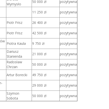
50 000 zł
pozytywna
Wymysło
11 250 zł
pozytywna
Piotr Frisz
26 400 zł
pozytywna
Piotr Frisz
42 500 zł
pozytywna
tów
Piotra Kaula
9 750 zł
pozytywna
Dariusz
21 000 zł
pozytywna
Stanienda
Radosław
50 000 zł
pozytywna
Chrzan
Artur Borecki
49 750 zł
pozytywna
h-
29 000 zł
pozytywna
Szymon
50 000 zł
pozytywna
Sobota