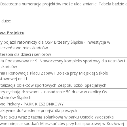
Ostateczna numeracja projektów może ulec zmianie. Tabela będzie 
 duże:
wa Projektu
 pojazd ratowniczy dla OSP Brzeziny Śląskie - inwestycja w
pieczeństwo mieszkańców
terapia dla dzieci i seniorów
ła Podstawowa nr 9. Nowoczesny kompleks sportowy dla uczniów i
szkańców
nia i Renowacja Placu Zabaw i Boiska przy Miejskiej Szkole
stawowej nr 11
talizacja obiektów sportowych Zespołu Szkół Specjalnych
ary dychają drzewami - nasadzenie 50 drzew w okolicy Os.
tańców Śląskich
lone Piekary - PARK KIESZONKOWY
raktywne doświetlenie przejść dla pieszych
fa relaksu wraz z tężnią solankową w parku Osiedle Wieczorka
wne miejsce spotkań Mieszkańców przy hali sportowej w Kozłowej